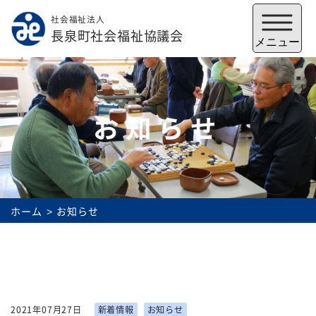
社会福祉法人
メニューを閉じる
長泉町社会福祉協議会
メニュー
お知らせ
ホーム
お知らせ
福祉会館
いずみの郷
トップ
2021年07月27日
新着情報
お知らせ
社協とは
サービス