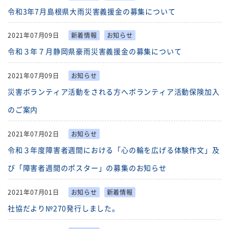
令和3年7月島根県大雨災害義援金の募集について
福祉団体
規約・様式
2021年07月09日
新着情報
お知らせ
広報誌
情報公表
令和３年７月静岡県豪雨災害義援金の募集について
採用
あゆみ（沿革）
2021年07月09日
お知らせ
災害ボランティア活動をされる方へボランティア活動保険加入
お問い合せ
お知らせ
のご案内
行事予定
リンク
2021年07月02日
お知らせ
プライバシーポリシー
カスタマーハラスメントに
令和３年度障害者週間における「心の輪を広げる体験作文」及
対する基本方針
び「障害者週間のポスター」の募集のお知らせ
免責事項
2021年07月01日
お知らせ
新着情報
社協だより№270発行しました。