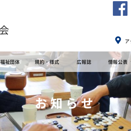
会
ア
福祉団体
規約・様式
広報誌
情報公表
会とは
ア
社会福祉協議会のめざすもの
地域福祉活動計画
高齢者福祉
社会福
障
お知らせ
事業
集
苦情解決窓口設置事業
地域福祉活動計画
ご寄付・募金