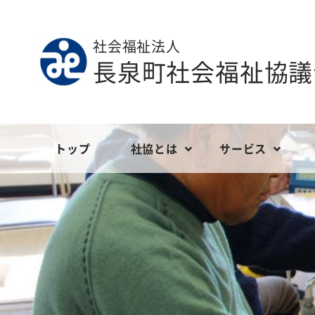
社会福祉法人
長泉町社会福祉協議
トップ
社協とは
サービス
ごあいさつ
地域福祉
定款等
社会福祉協議
ボランティ
現況報告
長泉町社会福祉協議会の財政
こども福祉
事業報告
介護サービス
会員の募
決算報告