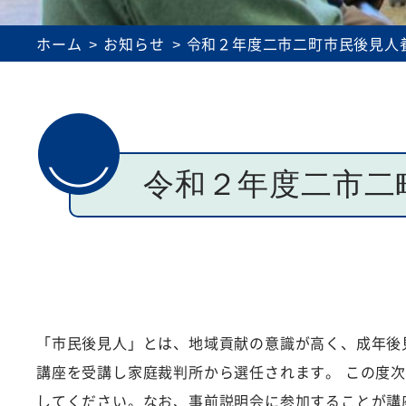
理事会・評議員会議事録
介護事業所運営
ホーム
お知らせ
令和２年度二市二町市民後見人
令和２年度二市二
「市民後見人」とは、地域貢献の意識が高く、成年後
講座を受講し家庭裁判所から選任されます。 この度
してください。なお、
事前説明会に参加することが講