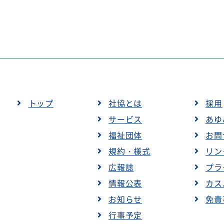
トップ
社協とは
採用
サービス
あゆ
福祉団体
お問
規約・様式
リン
広報誌
プラ
情報公表
カス
お知らせ
免責
行事予定