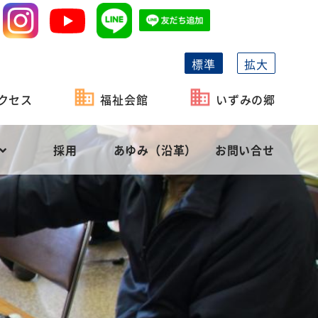
標準
拡大
クセス
福祉会館
いずみの郷
採用
あゆみ（沿革）
お問い合せ
祉協議会の機能
がい者福祉
事業計画
長泉町社会福祉協議会の概要
相談・貸付
予算
役員等名簿
社会福祉充実計画