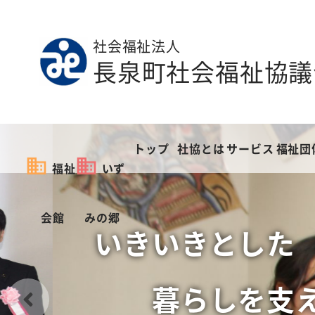
社会福祉法人
長泉町社会福祉協議
トップ
社協とは
サービス
福祉団
福祉
いず
会館
みの郷
いきいき
暮らしを支