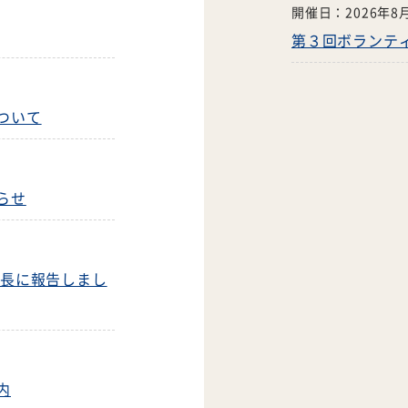
開催日：
2026年8
第３回ボランテ
ついて
らせ
市長に報告しまし
内