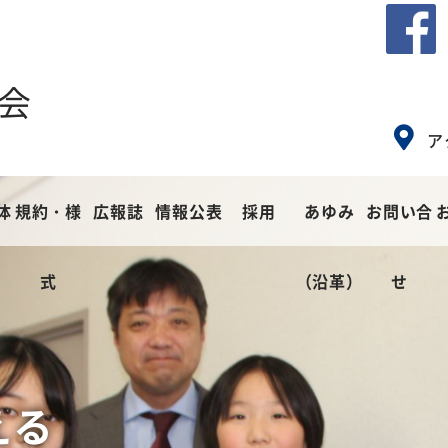
会
ア
体
規約・様
広報誌
情報公表
採用
あゆみ
お問い合
式
（沿革）
せ
とした
える