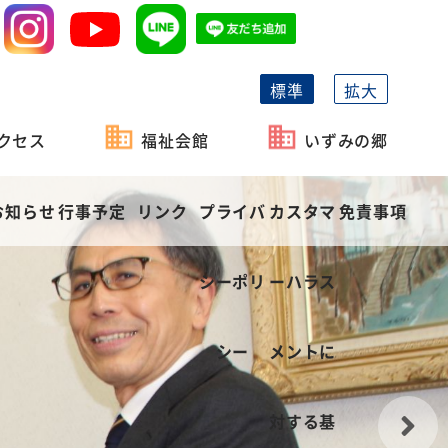
標準
拡大
クセス
福祉会館
いずみの郷
お知らせ
行事予定
リンク
プライバ
カスタマ
免責事項
シーポリ
ーハラス
シー
メントに
対する基