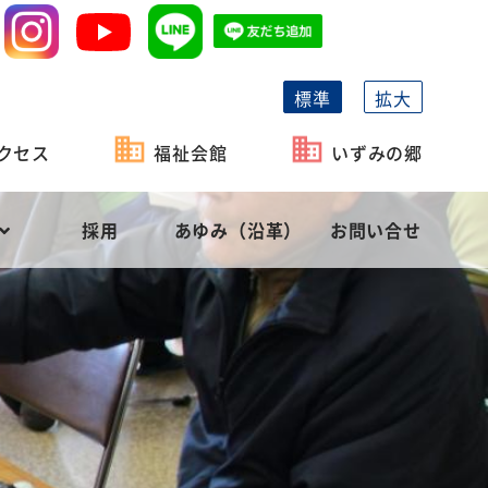
標準
拡大
クセス
福祉会館
いずみの郷
採用
あゆみ（沿革）
お問い合せ
祉協議会の機能
がい者福祉
事業計画
長泉町社会福祉協議会の概要
相談・貸付
予算
役員等名簿
社会福祉充実計画