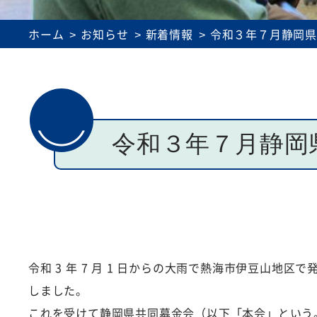
理事会・評議員会議事録
介護事業所運営
ホーム
お知らせ
新着情報
令和３年７月静岡
令和３年７月静岡
令和 3 年 7 月 1 日からの大雨で熱海市伊豆山
しました。
これを受けて静岡県共同募金会（以下「本会」という