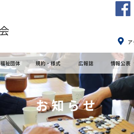
会
ア
福祉団体
規約・様式
広報誌
情報公表
会とは
ア
社会福祉協議会のめざすもの
地域福祉活動計画
高齢者福祉
社会福
障
お知らせ
事業
集
苦情解決窓口設置事業
地域福祉活動計画
ご寄付・募金