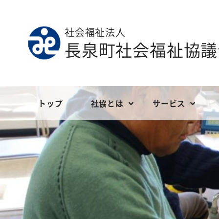
社会福祉法人
長泉町社会福祉協議
トップ
社協とは
サービス
ごあいさつ
地域福祉
定款等
社会福祉協議
ボランティ
現況報告
長泉町社会福祉協議会の財政
こども福祉
事業報告
介護サービス
会員の募
決算報告