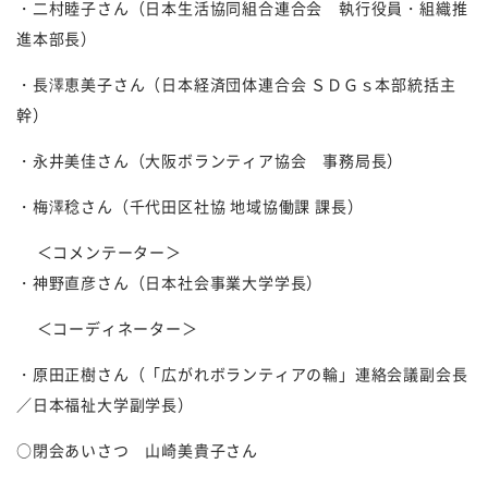
・二村睦子さん（日本生活協同組合連合会 執行役員・組織推
進本部長）
・長澤恵美子さん（日本経済団体連合会 ＳＤＧｓ本部統括主
幹）
・永井美佳さん（大阪ボランティア協会 事務局長）
・梅澤稔さん（千代田区社協 地域協働課 課長）
＜コメンテーター＞
・神野直彦さん（日本社会事業大学学長）
＜コーディネーター＞
・原田正樹さん（「広がれボランティアの輪」連絡会議副会長
／日本福祉大学副学長）
○閉会あいさつ 山崎美貴子さん