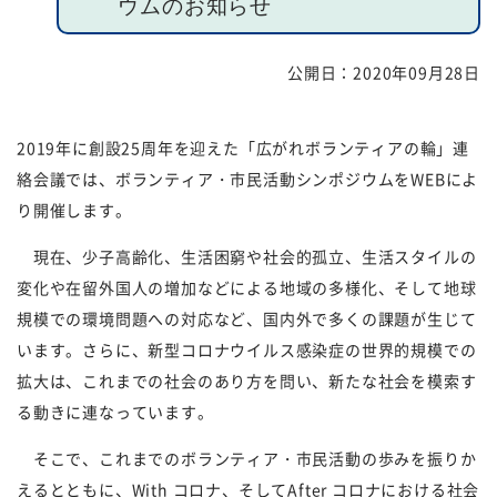
ウムのお知らせ
福祉団体
規約・様式
公開日：
2020年09月28日
広報誌
情報公表
2019年に創設
25
周年を迎えた「広がれボランティアの輪」連
採用
あゆみ（沿革）
絡会議では、ボランティア・市民活動シンポジウムを
WEB
によ
お問い合せ
お知らせ
り開催します。
現在、少子高齢化、生活困窮や社会的孤立、生活スタイルの
行事予定
リンク
変化や在留外国人の増加などによる地域の多様化、そして地球
プライバシーポリシー
カスタマーハラスメントに
規模での環境問題への対応など、国内外で多くの課題が生じて
対する基本方針
います。さらに、新型コロナウイルス感染症の世界的規模での
拡大は、これまでの社会のあり方を問い、新たな社会を模索す
免責事項
る動きに連なっています。
そこで、これまでのボランティア・市民活動の歩みを振りか
えるとともに、
With
コロナ、そして
After
コロナにおける社会