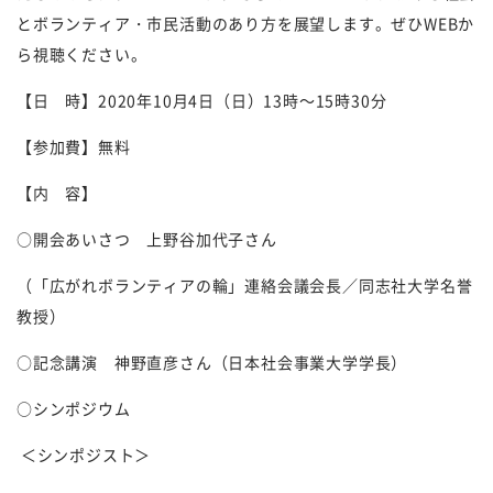
とボランティア・市民活動のあり方を展望します。ぜひ
WEB
か
ら視聴ください。
【日 時】
2020
年
10
月
4
日（日）
13
時～
15
時
30
分
【参加費】無料
【内 容】
○開会あいさつ 上野谷加代子さん
（「広がれボランティアの輪」連絡会議会長／同志社大学名誉
教授）
○記念講演 神野直彦さん（日本社会事業大学学長）
○シンポジウム
＜シンポジスト＞