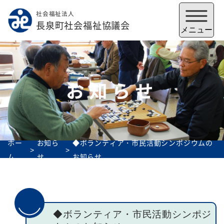
社会福祉法人
メニューを閉じる
長泉町社会福祉協議会
メニュー
お知らせ
ホー
お知ら
◆ボランティア・市民活動シンポジウムの
ム
せ
お知らせ
福祉会館
いずみの郷
トップ
◆ボランティア・市民活動シンポジ
社協とは
サービス