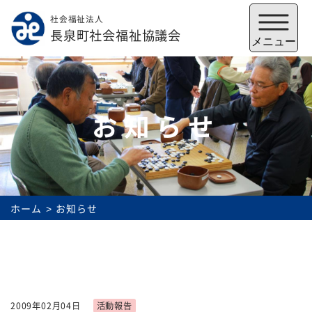
社会福祉法人
メニューを閉じる
長泉町社会福祉協議会
メニュー
お知らせ
ホーム
お知らせ
福祉会館
いずみの郷
トップ
2009年02月04日
活動報告
社協とは
サービス