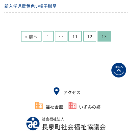
新入学児童黄色い帽子贈呈
« 前へ
1
…
11
12
13
アクセス
福祉会館
いずみの郷
社会福祉法人
長泉町社会福祉協議会