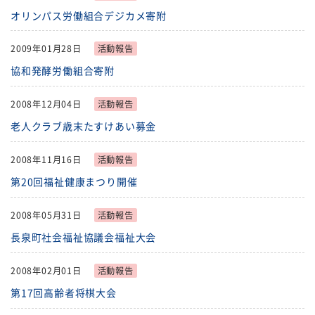
オリンパス労働組合デジカメ寄附
福祉団体
規約・様式
2009年01月28日
活動報告
広報誌
情報公表
協和発酵労働組合寄附
採用
あゆみ（沿革）
2008年12月04日
活動報告
老人クラブ歳末たすけあい募金
お問い合せ
お知らせ
2008年11月16日
活動報告
行事予定
リンク
第20回福祉健康まつり開催
プライバシーポリシー
カスタマーハラスメントに
2008年05月31日
活動報告
対する基本方針
長泉町社会福祉協議会福祉大会
免責事項
2008年02月01日
活動報告
第17回高齢者将棋大会