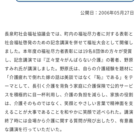
公開日：
2006年05月27日
福祉団体
規約・様式
広報誌
情報公表
長泉町社会福祉協議会では、町内の福祉尽力者に対する表彰と
社会福祉啓発のための記念講演を併せて福祉大会として開催し
採用
あゆみ（沿革）
ました。本年度の福祉尽力者表彰には19名8団体の方々が受賞
お問い合せ
お知らせ
し、記念講演では『正々堂々がんばらない介護』の著者、野原
すみれ氏が講演しました。野原氏は、自らの介護経験を題材に
行事予定
リンク
「介護疲れで倒れた嫁の話は美談ではなく『恥』である」をテ
ーマとして、長引く介護を背負う家庭に介護保険で公的サービ
プライバシーポリシー
カスタマーハラスメントに
スを積極的に目一杯利用し、介護の負担を減らし、家族の役割
対する基本方針
は、介護そのものではなく、笑顔とやさしい言葉で精神面を支
えることが大事であることを和やかに笑顔で述べられた。講演
免責事項
終了時には会場から介護に関する質問が飛び出したり、有意義
な講演を行っていただいた。