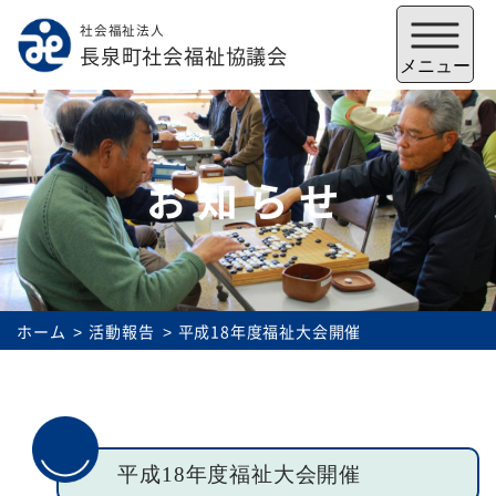
社会福祉法人
メニューを閉じる
長泉町社会福祉協議会
メニュー
お知らせ
ホーム
活動報告
平成18年度福祉大会開催
福祉会館
いずみの郷
トップ
平成18年度福祉大会開催
社協とは
サービス