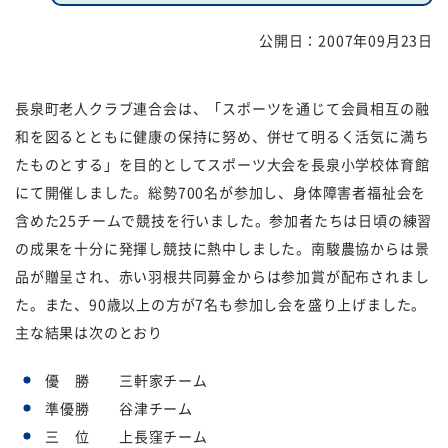
公開日：
2007年09月23日
福祉団体
規約・様式
広報誌
情報公表
長泉町老人クラブ連合会は、「スポーツを通じて会員相互の融
和を図るとともに健康の保持に努め、併せて明るく活気に満ち
採用
あゆみ（沿革）
たものとする」を目的としてスポーツ大会を長泉小学校体育館
お問い合せ
お知らせ
にて開催しました。総勢700名が参加し、身体障害者福祉会を
含めた25チームで競技を行いました。参加者たちは日頃の練習
行事予定
リンク
の成果を十分に発揮し競技に熱中しました。南駿農協からは景
品が贈呈され、赤い羽根共同募金からは参加賞が配布されまし
プライバシーポリシー
カスタマーハラスメントに
た。また、90歳以上の方が7名も参加し会を盛り上げました。
対する基本方針
主な結果は次のとおり
免責事項
優 勝 三軒家チーム
準優勝 谷津チーム
三 位 上長窪チーム