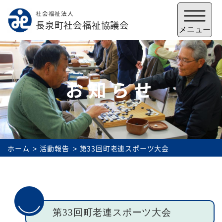
社会福祉法人
メニューを閉じる
長泉町社会福祉協議会
メニュー
お知らせ
ホーム
活動報告
第33回町老連スポーツ大会
福祉会館
いずみの郷
トップ
第33回町老連スポーツ大会
社協とは
サービス