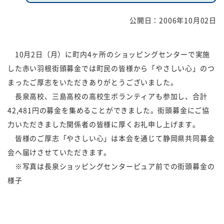
公開日：
2006年10月02日
福祉団体
規約・様式
広報誌
情報公表
10月2日（月）に町内4ヶ所のショッピングセンターで実施
した赤い羽根街頭募金では町民の皆様から「やさしい心」のつ
採用
あゆみ（沿革）
まったご厚志をいただきありがとうございました。
お問い合せ
お知らせ
長泉高校、三島高校の高校生ボランティアも参加し、合計
42,481円の募金を集めることができました。街頭募金にご協
行事予定
リンク
力いただきました関係者の皆様に厚くお礼申し上げます。
皆様のご厚志「やさしい心」は本会を通じて静岡県共同募金
プライバシーポリシー
カスタマーハラスメントに
会へ届けさせていただきます。
対する基本方針
※写真は長泉ショッピングセンターピュア前での街頭募金の
様子
免責事項