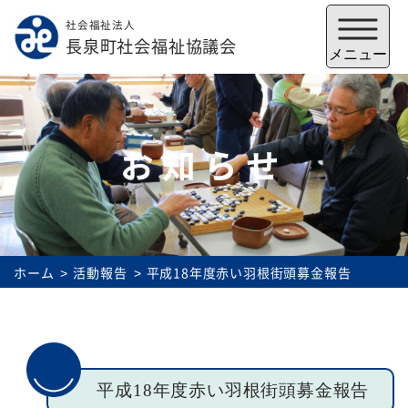
社会福祉法人
メニューを閉じる
長泉町社会福祉協議会
メニュー
お知らせ
ホーム
活動報告
平成18年度赤い羽根街頭募金報告
福祉会館
いずみの郷
トップ
平成18年度赤い羽根街頭募金報告
社協とは
サービス