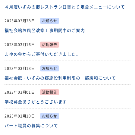
４月度いずみの郷レストラン日替わり定食メニューについて
福祉団体
規約・様式
2023年03月28日
お知らせ
広報誌
情報公表
福祉会館お風呂改修工事期間中のご案内
採用
あゆみ（沿革）
2023年03月16日
活動報告
まゆの会からご寄付いただきました。
お問い合せ
お知らせ
2023年03月13日
お知らせ
行事予定
リンク
福祉会館・いずみの郷施設利用制限の一部緩和について
プライバシーポリシー
カスタマーハラスメントに
2023年03月01日
活動報告
対する基本方針
学校募金ありがとうございます
免責事項
2023年02月10日
お知らせ
パート職員の募集について