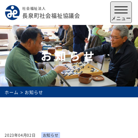
社会福祉法人
メニューを閉じる
長泉町社会福祉協議会
メニュー
お知らせ
ホーム
お知らせ
福祉会館
いずみの郷
トップ
2023年04月02日
お知らせ
社協とは
サービス