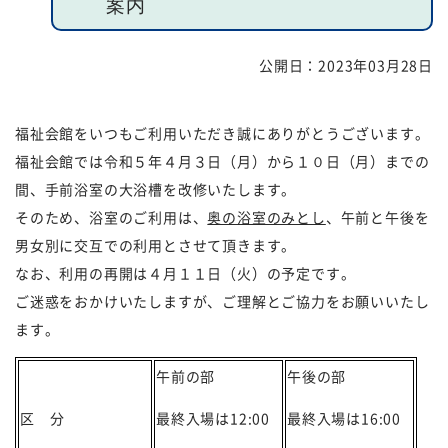
案内
福祉団体
規約・様式
公開日：
2023年03月28日
広報誌
情報公表
福祉会館をいつもご利用いただき誠にありがとうございます。
採用
あゆみ（沿革）
福祉会館では令和５年４月３日（月）から１０日（月）までの
お問い合せ
お知らせ
間、手前浴室の大浴槽を改修いたします。
そのため、浴室のご利用は、
奥の浴室のみとし
、午前と午後を
行事予定
リンク
男女別に交互での利用とさせて頂きます。
なお、利用の再開は４月１１日（火）の予定です。
プライバシーポリシー
カスタマーハラスメントに
ご迷惑をおかけいたしますが、ご理解とご協力をお願いいたし
対する基本方針
ます。
免責事項
午前の部
午後の部
区 分
最終入場は12:00
最終入場は16:00