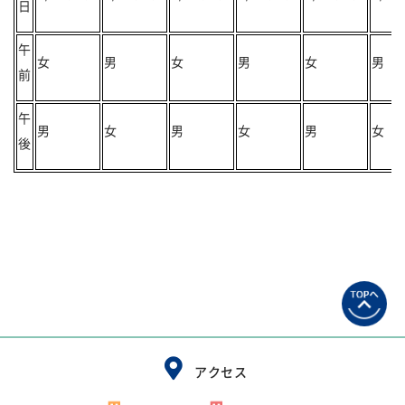
日
午
女
男
女
男
女
男
前
午
男
女
男
女
男
女
後
アクセス