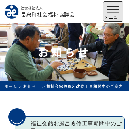
社会福祉法人
メニューを閉じる
長泉町社会福祉協議会
メニュー
お知らせ
ホーム
お知らせ
福祉会館お風呂改修工事期間中のご案内
福祉会館
いずみの郷
トップ
福祉会館お風呂改修工事期間中のご
社協とは
サービス