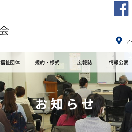
会
ア
福祉団体
規約・様式
広報誌
情報公表
会とは
ア
社会福祉協議会のめざすもの
地域福祉活動計画
高齢者福祉
社会福
障
お知らせ
事業
集
苦情解決窓口設置事業
地域福祉活動計画
ご寄付・募金