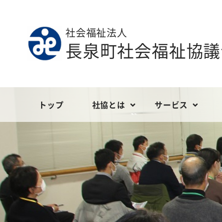
社会福祉法人
長泉町社会福祉協議
トップ
社協とは
サービス
ごあいさつ
地域福祉
定款等
社会福祉協議
ボランティ
現況報告
長泉町社会福祉協議会の財政
こども福祉
事業報告
介護サービス
会員の募
決算報告