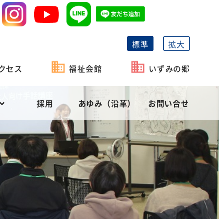
標準
拡大
クセス
福祉会館
いずみの郷
採用
あゆみ（沿革）
お問い合せ
祉協議会の機能
がい者福祉
事業計画
長泉町社会福祉協議会の概要
相談・貸付
予算
役員等名簿
社会福祉充実計画