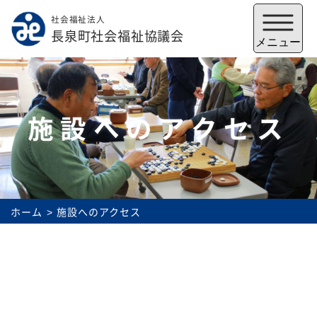
社会福祉法人
メニューを閉じる
長泉町社会福祉協議会
メニュー
施設へのアクセス
ホーム
施設へのアクセス
福祉会館
いずみの郷
トップ
社協とは
サービス