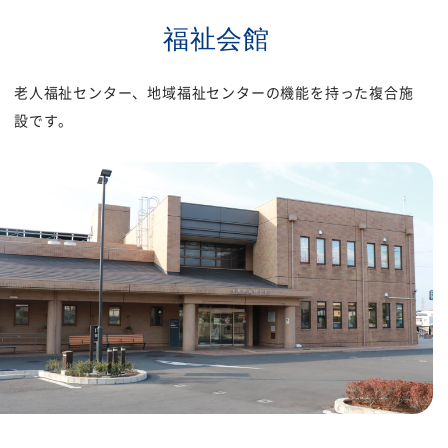
福祉会館
福祉団体
規約・様式
広報誌
情報公表
老人福祉センター、地域福祉センターの機能を持った複合施
設です。
採用
あゆみ（沿革）
お問い合せ
お知らせ
行事予定
リンク
プライバシーポリシー
カスタマーハラスメントに
対する基本方針
免責事項