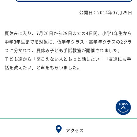
公開日：
2014年07月29日
福祉団体
規約・様式
広報誌
情報公表
夏休みに入り、7月26日から29日までの4日間、小学1年生から
中学3年生までを対象に、低学年クラス・高学年クラスの2クラ
採用
あゆみ（沿革）
スに分かれて、夏休み子ども手話教室が開催されました。
お問い合せ
お知らせ
子ども達から「聞こえない人ともっと話したい」「友達にも手
話を教えたい」と声をもらいました。
行事予定
リンク
プライバシーポリシー
カスタマーハラスメントに
対する基本方針
免責事項
アクセス