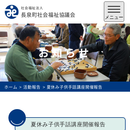
社会福祉法人
メニューを閉じる
長泉町社会福祉協議会
メニュー
お知らせ
ホーム
活動報告
夏休み子供手話講座開催報告
福祉会館
いずみの郷
トップ
夏休み子供手話講座開催報告
社協とは
サービス