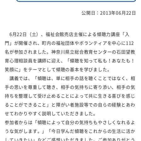
公開日：
2013年06月22日
福祉団体
規約・様式
広報誌
情報公表
6月22日（土）、福祉会館売店主催による傾聴力講座「入
門」が開催され、町内の福祉団体やボランティアを中心に112
採用
あゆみ（沿革）
名が参加されました。神奈川県立総合教育センターの石田望教
お問い合せ
お知らせ
育心理相談員を講師に迎え、「傾聴を知って私も！あなたも！
笑顔に」をテーマとして傾聴の基本を学びました。
行事予定
リンク
講義では、「傾聴は、単に相手の話を聴くことではなく、相
手の思いを尊重して聴き、相手の気持ちに寄り添い、相手の気
プライバシーポリシー
カスタマーハラスメントに
持ちを整理して受け止めることによって共に生きる喜びを感じ
対する基本方針
ることができること」と障がい者施設等での自らの経験とあわ
せてわかりやすく説明していただきました。
免責事項
参加者からは「傾聴によって自分の気持ちもやさしくなれるよ
うな気がします。」「今日学んだ傾聴をこれからの生活に活か
していきたい」などご感想いただきました。ご参加ありがとう