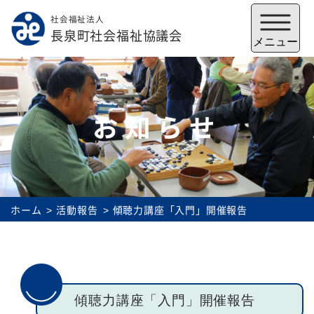
社会福祉法人
メニューを閉じる
長泉町社会福祉協議会
メニュー
お知らせ
ホーム
活動報告
傾聴力講座「入門」開催報告
福祉会館
いずみの郷
トップ
傾聴力講座「入門」開催報告
社協とは
サービス