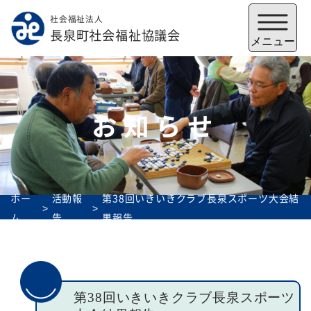
社会福祉法人
メニューを閉じる
長泉町社会福祉協議会
メニュー
お知らせ
ホー
活動報
第38回いきいきクラブ長泉スポーツ大会結
ム
告
果報告
福祉会館
いずみの郷
トップ
第38回いきいきクラブ長泉スポーツ
社協とは
サービス