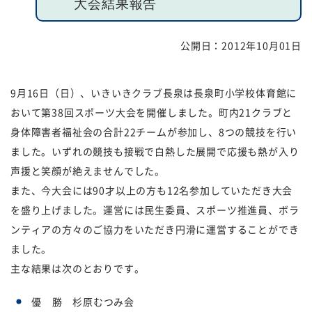
大会結果報告
福祉団体
規約・様式
公開日：
2012年10月01日
広報誌
情報公表
9月16日（日）、いきいきクラブ長泉は長泉町小学校体育館に
採用
あゆみ（沿革）
おいて第38回スポーツ大会を開催しました。町内21クラブと
お問い合せ
お知らせ
身体障害者福祉会の合計22チームが参加し、8つの競技を行い
ました。いずれの競技も接戦で白熱した展開で応援も熱が入り
行事予定
リンク
声援と笑顔が絶えませんでした。
また、今大会には90才以上の方も12名参加していただき大会
プライバシーポリシー
カスタマーハラスメントに
を盛り上げました。運営には民生委員、スポーツ推進員、ボラ
対する基本方針
ンティアの方々のご協力をいただき円滑に運営することができ
ました。
免責事項
主な結果は次のとおりです。
優 勝 杉原むつみ会