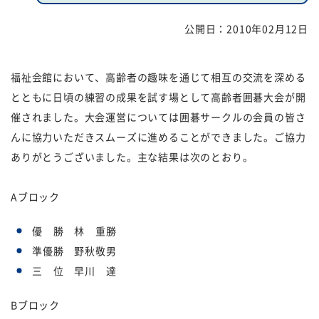
公開日：
2010年02月12日
福祉団体
規約・様式
広報誌
情報公表
福祉会館において、高齢者の趣味を通じて相互の交流を深める
とともに日頃の練習の成果を試す場として高齢者囲碁大会が開
採用
あゆみ（沿革）
催されました。大会運営については囲碁サークルの会員の皆さ
お問い合せ
お知らせ
んに協力いただきスムーズに進めることができました。ご協力
ありがとうございました。主な結果は次のとおり。
行事予定
リンク
Aブロック
プライバシーポリシー
カスタマーハラスメントに
対する基本方針
優 勝 林 重勝
準優勝 野秋敬男
免責事項
三 位 早川 達
Bブロック