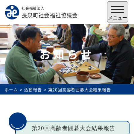
社会福祉法人
メニューを閉じる
長泉町社会福祉協議会
メニュー
お知らせ
ホーム
活動報告
第20回高齢者囲碁大会結果報告
福祉会館
いずみの郷
トップ
第20回高齢者囲碁大会結果報告
社協とは
サービス