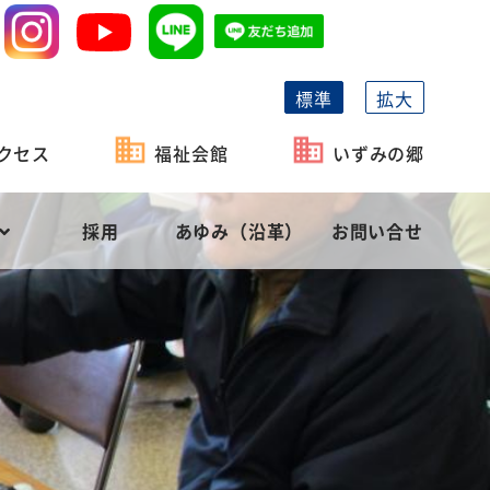
標準
拡大
クセス
福祉会館
いずみの郷
採用
あゆみ（沿革）
お問い合せ
祉協議会の機能
がい者福祉
事業計画
長泉町社会福祉協議会の概要
相談・貸付
予算
役員等名簿
社会福祉充実計画