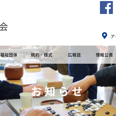
会
ア
福祉団体
規約・様式
広報誌
情報公表
会とは
ア
社会福祉協議会のめざすもの
地域福祉活動計画
高齢者福祉
社会福
障
お知らせ
事業
集
苦情解決窓口設置事業
地域福祉活動計画
ご寄付・募金