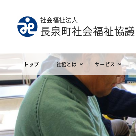
社会福祉法人
長泉町社会福祉協議
トップ
社協とは
サービス
ごあいさつ
地域福祉
定款等
社会福祉協議
ボランティ
現況報告
長泉町社会福祉協議会の財政
こども福祉
事業報告
介護サービス
会員の募
決算報告