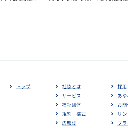
トップ
社協とは
採用
サービス
あゆ
福祉団体
お問
規約・様式
リン
広報誌
プラ