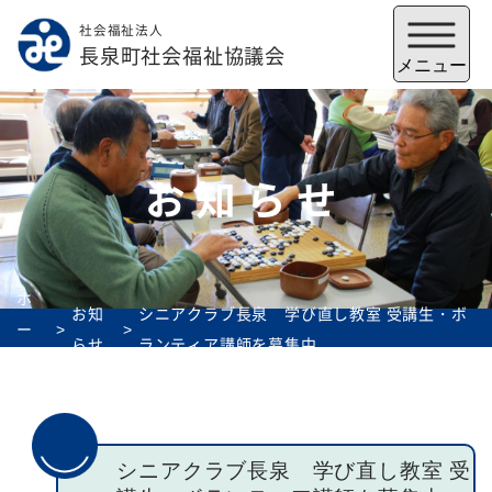
社会福祉法人
メニューを閉じる
長泉町社会福祉協議会
メニュー
お知らせ
ホ
お知
シニアクラブ長泉 学び直し教室 受講生・ボ
ー
らせ
ランティア講師を募集中
ム
福祉会館
いずみの郷
トップ
シニアクラブ長泉 学び直し教室 受
社協とは
サービス