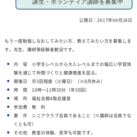
講生・ボランティア講師を募集中
福祉団体
規約・様式
公開日：
2017年04月28日
広報誌
情報公表
もう一度勉強しなおしてみたい方、教えてみたい方を募集しま
採用
あゆみ（沿革）
す。先生、講師等経験者歓迎です。
お問い合せ
お知らせ
内 容 小学生レベルから大人レベルまでの幅広い学習体
験を通じて仲間づくりと健康増進を図る。
行事予定
リンク
開催日 月3回程度（火曜日）（※8月休み）
プライバシーポリシー
カスタマーハラスメントに
時 間 10時～11時30分（年30回）
対する基本方針
場 所 福祉会館4階会議室
参加費 無 料
免責事項
要 件 シニアクラブ会員であること（※講師は会員でな
くとも可）
その他 教室の体験、見学も可能です。