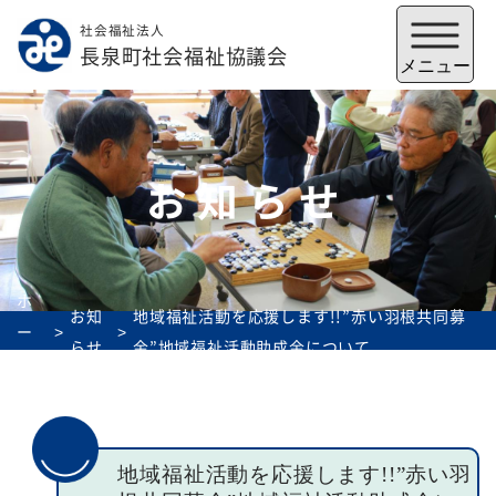
社会福祉法人
メニューを閉じる
長泉町社会福祉協議会
メニュー
お知らせ
ホ
お知
地域福祉活動を応援します!!”赤い羽根共同募
ー
らせ
金”地域福祉活動助成金について
ム
福祉会館
いずみの郷
トップ
地域福祉活動を応援します!!”赤い羽
社協とは
サービス