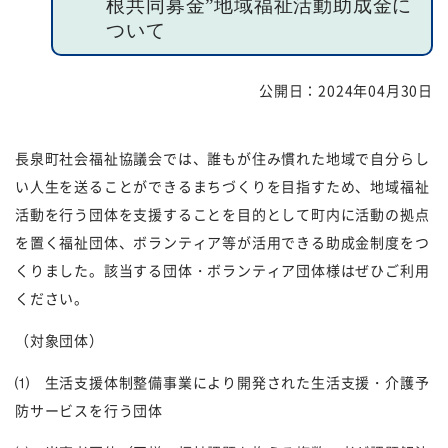
根共同募金”地域福祉活動助成金に
ついて
福祉団体
規約・様式
公開日：
2024年04月30日
広報誌
情報公表
採用
あゆみ（沿革）
長泉町社会福祉協議会では、誰もが住み慣れた地域で自分らし
い人生を送ることができるまちづくりを目指すため、地域福祉
お問い合せ
お知らせ
活動を行う団体を支援することを目的として町内に活動の拠点
行事予定
リンク
を置く福祉団体、ボランティア等が活用できる助成金制度をつ
くりました。該当する団体・ボランティア団体様はぜひご利用
プライバシーポリシー
カスタマーハラスメントに
ください。
対する基本方針
（対象団体）
免責事項
⑴ 生活支援体制整備事業により開発された生活支援・介護予
防サービスを行う団体