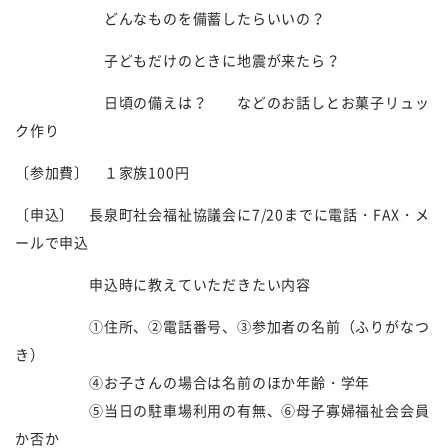
どんなものを備蓄したらいいの？
子どもだけのときに地震が来たら？
日頃の備えは？ などのお話しとお菓子リュッ
ク作り
〔参加費〕 １家族
100
円
〔申込〕 長泉町社会福祉協議会に
7/20
までに電話・
FAX
・メ
ールで申込
申込時に教えていただきたい内容
①住所、②電話番号、③参加者の名前（ふりがなつ
き）
④お子さんの場合は名前のほか年齢・学年
⑤当日の駐車場利用の有無、⑥母子寡婦福祉会会員
か否か