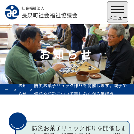
社会福祉法人
メニューを閉じる
長泉町社会福祉協議会
メニュー
お知らせ
ホ
お知
防災お菓子リュック作りを開催します。親子で
ー
らせ
備蓄や防災について楽しみながら学ぼう
ム
福祉会館
いずみの郷
トップ
防災お菓子リュック作りを開催しま
社協とは
サービス