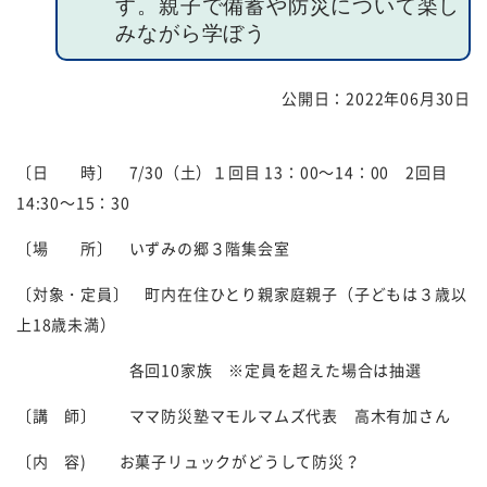
す。親子で備蓄や防災について楽し
みながら学ぼう
福祉団体
規約・様式
公開日：
2022年06月30日
広報誌
情報公表
採用
あゆみ（沿革）
〔日 時〕
7/30
（土）１回目
13
：
00
～
14
：
00
2回目
14:30
～
15
：
30
お問い合せ
お知らせ
〔場 所〕 いずみの郷３階集会室
行事予定
リンク
〔対象・定員〕 町内在住ひとり親家庭親子（子どもは３歳以
プライバシーポリシー
カスタマーハラスメントに
上
18
歳未満）
対する基本方針
各回
10
家族 ※定員を超えた場合は抽選
免責事項
〔講 師〕 ママ防災塾マモルマムズ代表 高木有加さん
〔内 容
)
お菓子リュックがどうして防災？