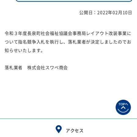
公開日：
2022年02月10日
福祉団体
規約・様式
広報誌
情報公表
令和３年度長泉町社会福祉協議会事務局レイアウト改装事業に
ついて指名競争入札を執行し、落札業者が決定しましたのでお
採用
あゆみ（沿革）
知らせいたします。
お問い合せ
お知らせ
落札業者 株式会社スワベ商会
行事予定
リンク
プライバシーポリシー
カスタマーハラスメントに
対する基本方針
免責事項
アクセス