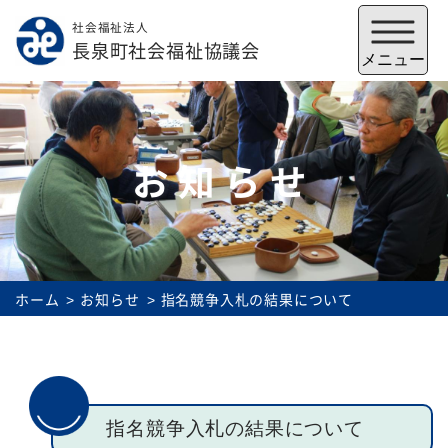
社会福祉法人
メニューを閉じる
長泉町社会福祉協議会
メニュー
お知らせ
ホーム
お知らせ
指名競争入札の結果について
福祉会館
いずみの郷
トップ
指名競争入札の結果について
社協とは
サービス