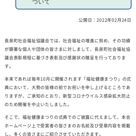
ついて
福祉団体
規約・様式
公開日：
2022年02月24日
広報誌
情報公表
長泉町社会福祉協議会では、社会福祉の増進に努め、その功績
採用
あゆみ（沿革）
が顕著な個人や団体の皆さまに対しまして、長泉町社会福祉協
お問い合せ
お知らせ
議会表彰規程に基づき表彰及び感謝状の贈呈を行っておりま
す。
行事予定
リンク
本来であれば毎年
10
月に開催されます「福祉健康まつり」の式
プライバシーポリシー
カスタマーハラスメントに
典において、大勢の皆様の前でお祝いを申し上げるところであ
対する基本方針
りますが、ご承知のとおり、新型コロナウイルス感染拡大防止
のため開催を中止いたしました。
免責事項
そこで、福祉健康まつりの式典でのご披露に代えまして、本会
ホームページ上で受賞者の皆さまのお名前及び受章内容を掲載
し、多くの皆さまにご紹介させていただきます。