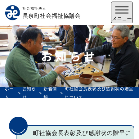
社会福祉法人
メニューを閉じる
長泉町社会福祉協議会
メニュー
お知らせ
ホー
お知ら
新着情
町社協会長表彰及び感謝状の贈呈
ム
せ
報
について
福祉会館
いずみの郷
トップ
町社協会長表彰及び感謝状の贈呈に
社協とは
サービス