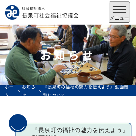
社会福祉法人
メニューを閉じる
長泉町社会福祉協議会
メニュー
お知らせ
ホー
お知ら
『長泉町の福祉の魅力を伝えよう』動画閲
ム
せ
覧について
福祉会館
いずみの郷
トップ
『長泉町の福祉の魅力を伝えよう』
社協とは
サービス