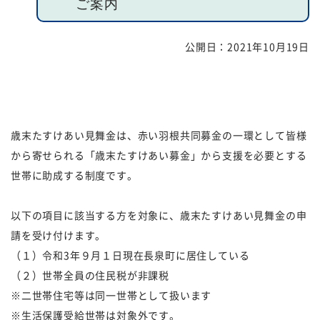
ご案内
福祉団体
規約・様式
公開日：
2021年10月19日
広報誌
情報公表
採用
あゆみ（沿革）
お問い合せ
お知らせ
歳末たすけあい見舞金は、赤い羽根共同募金の一環として皆様
から寄せられる「歳末たすけあい募金」から支援を必要とする
行事予定
リンク
世帯に助成する制度です。
プライバシーポリシー
カスタマーハラスメントに
以下の項目に該当する方を対象に、歳末たすけあい見舞金の申
対する基本方針
請を受け付けます。
（１）令和3年９月１日現在長泉町に居住している
免責事項
（２）世帯全員の住民税が非課税
※二世帯住宅等は同一世帯として扱います
※生活保護受給世帯は対象外です。