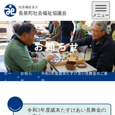
社会福祉法人
メニューを閉じる
長泉町社会福祉協議会
メニュー
お知らせ
ホー
お知ら
令和3年度歳末たすけあい見舞金のご案
ム
せ
内
福祉会館
いずみの郷
トップ
令和3年度歳末たすけあい見舞金の
社協とは
サービス