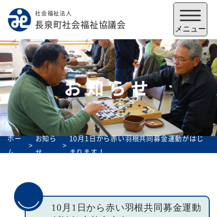
社会福祉法人
メニューを閉じる
長泉町社会福祉協議会
メニュー
お知らせ
ホー
お知ら
10月1日から赤い羽根共同募金運動がはじ
ム
せ
まります！
福祉会館
いずみの郷
トップ
10月1日から赤い羽根共同募金運動
社協とは
サービス