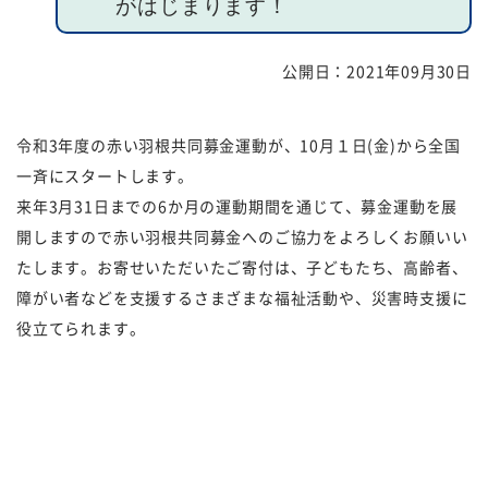
がはじまります！
福祉団体
規約・様式
公開日：
2021年09月30日
広報誌
情報公表
令和3年度の赤い羽根共同募金運動が、10月１日(金)から全国
採用
あゆみ（沿革）
一斉にスタートします。
お問い合せ
お知らせ
来年3月31日までの6か月の運動期間を通じて、募金運動を展
開しますので
赤い羽根共同募金へのご協力をよろしくお願いい
行事予定
リンク
たします。
お寄せいただいたご寄付は、子どもたち、高齢者、
障がい者などを支援するさまざまな福祉活動や、災害時支援に
プライバシーポリシー
カスタマーハラスメントに
役立てられます。
対する基本方針
免責事項