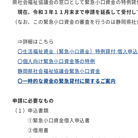
県社会福祉協議会の窓口として緊急小口資金の特例貸
現在、令和３年１１月末まで申請を延長して受付し
（なお、この緊急小口資金の審査を行うのは静岡県社
⇒詳細はこちら
〇⽣活福祉資⾦（緊急⼩⼝資⾦）特例貸付 借⼊申
〇個人向け緊急小口資金等の特例
静岡県社会福祉協議会緊急小口資金
〇一時的な資金の緊急貸付に関するご案内
申請に必要なもの
（１）申込書類
①緊急小口資金借入申込書
②借用書