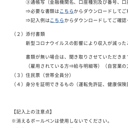
③通帳写（金融機関名、口座種別及び番号、口座
⇒必要な書類は
こちら
からダウンロードしてご
⇒記入例は
こちら
からダウンロードしてご確認
（２）添付書類
新型コロナウイルスの影響により収入が減ったこ
書類が無い場合は、聞き取りさせていただきま
（雇用されている方⇒給与明細等）（自営業の方
（３）住民票（世帯全員分）
（４）身分を証明できるもの（運転免許証、健康保険
【記入上の注意点】
※消えるボールペンは使用しないでください。