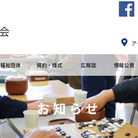
会
ア
福祉団体
規約・様式
広報誌
情報公表
会とは
ア
社会福祉協議会のめざすもの
地域福祉活動計画
高齢者福祉
社会福
障
お知らせ
事業
集
苦情解決窓口設置事業
地域福祉活動計画
ご寄付・募金