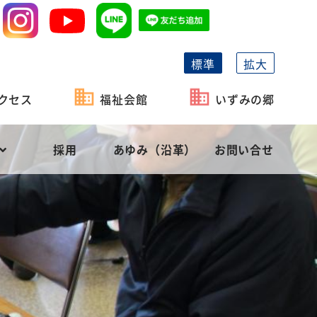
標準
拡大
クセス
福祉会館
いずみの郷
採用
あゆみ（沿革）
お問い合せ
祉協議会の機能
がい者福祉
事業計画
長泉町社会福祉協議会の概要
相談・貸付
予算
役員等名簿
社会福祉充実計画