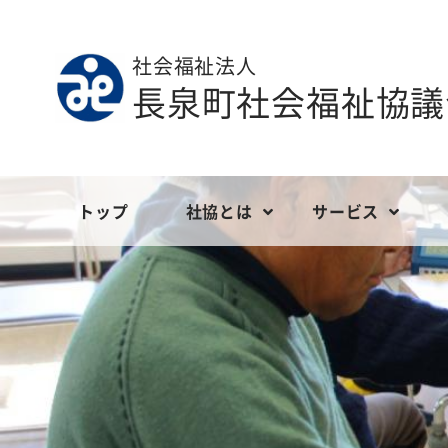
社会福祉法人
長泉町社会福祉協議
トップ
社協とは
サービス
ごあいさつ
地域福祉
定款等
社会福祉協議
ボランティ
現況報告
長泉町社会福祉協議会の財政
こども福祉
事業報告
介護サービス
会員の募
決算報告