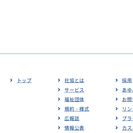
トップ
社協とは
採用
サービス
あゆ
福祉団体
お問
規約・様式
リン
広報誌
プラ
情報公表
カス