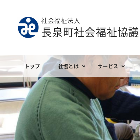
社会福祉法人
長泉町社会福祉協議
トップ
社協とは
サービス
ごあいさつ
地域福祉
定款等
社会福祉協議
ボランティ
現況報告
長泉町社会福祉協議会の財政
こども福祉
事業報告
介護サービス
会員の募
決算報告