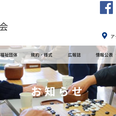
会
ア
福祉団体
規約・様式
広報誌
情報公表
会とは
ア
社会福祉協議会のめざすもの
地域福祉活動計画
高齢者福祉
社会福
障
お知らせ
事業
集
苦情解決窓口設置事業
地域福祉活動計画
ご寄付・募金