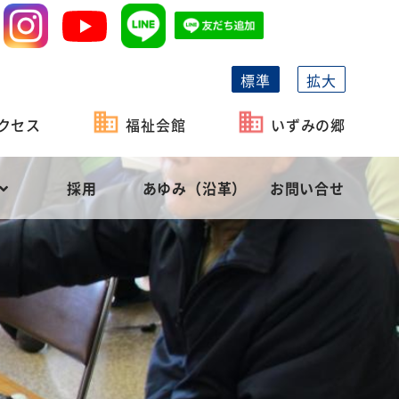
標準
拡大
クセス
福祉会館
いずみの郷
採用
あゆみ（沿革）
お問い合せ
祉協議会の機能
がい者福祉
事業計画
長泉町社会福祉協議会の概要
相談・貸付
予算
役員等名簿
社会福祉充実計画