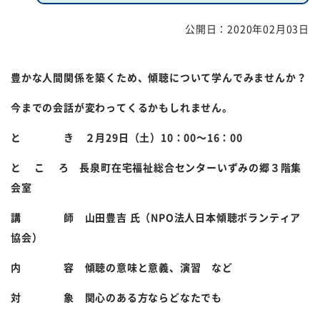
公開日：
2020年02月03日
福祉団体
規約・様式
広報誌
情報公表
豊かな人間関係を築くため、傾聴について学んでみませんか？
採用
あゆみ（沿革）
今までの会話が変わってくるかもしれません。
お問い合せ
お知らせ
と き ２月
29
日（土）
10
：
00
～
16
：
00
と こ ろ 長泉町在宅福祉総合センターいずみの郷３階集
行事予定
リンク
会室
プライバシーポリシー
カスタマーハラスメントに
講 師 山田豊吉 氏（
NPO
法人日本傾聴ボランティア
対する基本方針
協会）
免責事項
内 容 傾聴の意味と意義、演習 など
対 象 関心のある方ならどなたでも