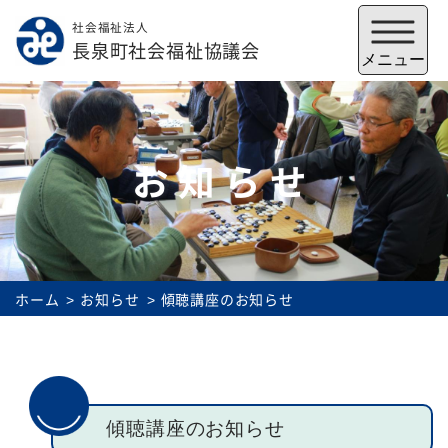
社会福祉法人
メニューを閉じる
長泉町社会福祉協議会
メニュー
お知らせ
ホーム
お知らせ
傾聴講座のお知らせ
福祉会館
いずみの郷
トップ
傾聴講座のお知らせ
社協とは
サービス