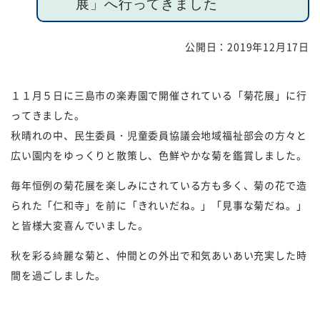
展」へ行ってきました
福祉団体
規約・様式
公開日：
2019年12月17日
広報誌
情報公表
１１月５日に三島市の楽寿園で開催されている「菊花展」に行
採用
あゆみ（沿革）
ってきました。
お問い合せ
お知らせ
秋晴れの中、民生委員・児童委員協議会地域福祉部会の方々と
広い園内をゆっくりと散策し、色鮮やかな菊を鑑賞しました。
行事予定
リンク
毎年恒例の菊花展を楽しみにされている方も多く、菊の花で造
プライバシーポリシー
カスタマーハラスメントに
られた「仁和寺」を前に「きれいだね。」「見事な菊だね。」
対する基本方針
と皆様大変喜んでいました。
秋を彩る綺麗な菊と、仲間との外出で和気あいあい充実した時
免責事項
間を過ごしました。