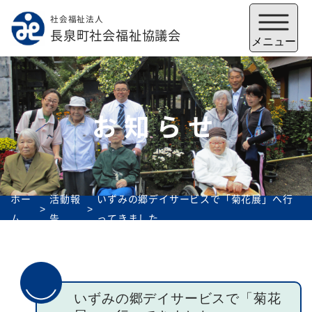
社会福祉法人
メニューを閉じる
長泉町社会福祉協議会
メニュー
お知らせ
ホー
活動報
いずみの郷デイサービスで「菊花展」へ行
ム
告
ってきました
福祉会館
いずみの郷
トップ
いずみの郷デイサービスで「菊花
社協とは
サービス