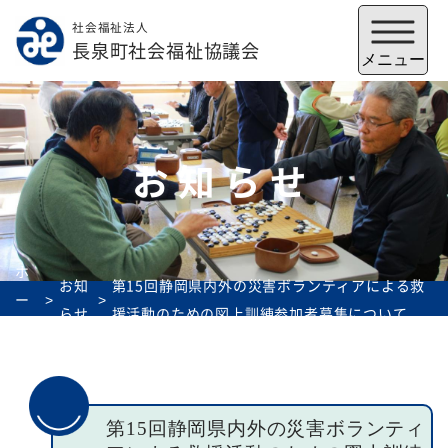
社会福祉法人
メニューを閉じる
長泉町社会福祉協議会
メニュー
お知らせ
ホ
お知
第15回静岡県内外の災害ボランティアによる救
ー
らせ
援活動のための図上訓練参加者募集について
ム
福祉会館
いずみの郷
トップ
第15回静岡県内外の災害ボランティ
社協とは
サービス