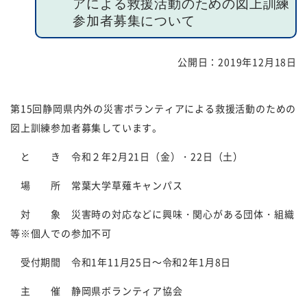
アによる救援活動のための図上訓練
参加者募集について
福祉団体
規約・様式
公開日：
2019年12月18日
広報誌
情報公表
採用
あゆみ（沿革）
第
15
回静岡県内外の災害ボランティアによる救援活動のための
図上訓練参加者募集しています。
お問い合せ
お知らせ
と き 令和２年
2
月
21
日（金）・
22
日（土）
行事予定
リンク
場 所 常葉大学草薙キャンパス
プライバシーポリシー
カスタマーハラスメントに
対する基本方針
対 象 災害時の対応などに興味・関心がある団体・組織
等※個人での参加不可
免責事項
受付期間 令和
1
年
11
月
25
日～令和
2
年
1
月
8
日
主 催 静岡県ボランティア協会