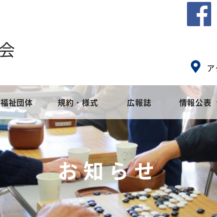
会
ア
福祉団体
規約・様式
広報誌
情報公表
会とは
ア
社会福祉協議会のめざすもの
地域福祉活動計画
高齢者福祉
社会福
障
お知らせ
事業
集
苦情解決窓口設置事業
地域福祉活動計画
ご寄付・募金