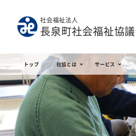
社会福祉法人
長泉町社会福祉協議
トップ
社協とは
サービス
ごあいさつ
地域福祉
定款等
社会福祉協議
ボランティ
現況報告
長泉町社会福祉協議会の財政
こども福祉
事業報告
介護サービス
会員の募
決算報告