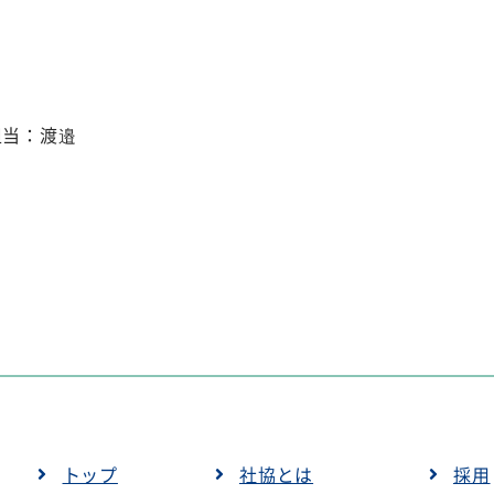
担当：渡邉
トップ
社協とは
採用