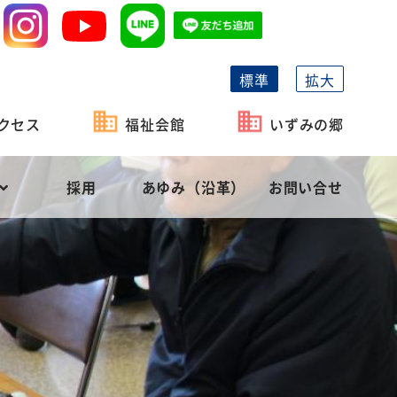
標準
拡大
クセス
福祉会館
いずみの郷
採用
あゆみ（沿革）
お問い合せ
祉協議会の機能
がい者福祉
事業計画
長泉町社会福祉協議会の概要
相談・貸付
予算
役員等名簿
社会福祉充実計画