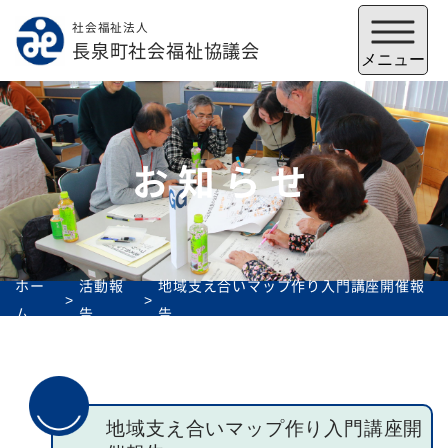
社会福祉法人
メニューを閉じる
長泉町社会福祉協議会
メニュー
お知らせ
ホー
活動報
地域支え合いマップ作り入門講座開催報
ム
告
告
福祉会館
いずみの郷
トップ
地域支え合いマップ作り入門講座開
社協とは
サービス