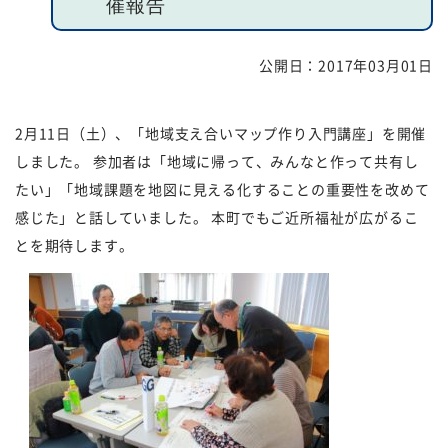
催報告
福祉団体
規約・様式
公開日：
2017年03月01日
広報誌
情報公表
2月11日（土）、「地域支え合いマップ作り入門講座」を開催
採用
あゆみ（沿革）
しました。 参加者は「地域に帰って、みんなと作って共有し
お問い合せ
お知らせ
たい」「地域課題を地図に見える化することの重要性を改めて
感じた」と話していました。 本町でもご近所福祉が広がるこ
行事予定
リンク
とを期待します。
プライバシーポリシー
カスタマーハラスメントに
対する基本方針
免責事項