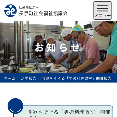
社会福祉法人
メニューを閉じる
長泉町社会福祉協議会
メニュー
お知らせ
ホーム
活動報告
食欲をそそる「男の料理教室」開催報告
福祉会館
いずみの郷
トップ
食欲をそそる「男の料理教室」開催
社協とは
サービス