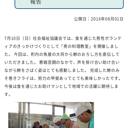
報告
福祉団体
規約・様式
公開日：
2016年08月01日
広報誌
情報公表
7月10日（日）社会福祉協議会では、食を通じた男性ボランテ
採用
あゆみ（沿革）
ィアのきっかけづくりとして「男の料理教室」を開催しまし
お問い合せ
お知らせ
た。 今回は、町内の魚屋の大将から鯵のおろし方を直伝して
いただきました。 悪戦苦闘のなかで、声を掛け合い助け合い
行事予定
リンク
ながら鯵をさばく姿はとても感動しました。 完成した鯵のみ
そ巻きフライは、努力の甲斐あってとても美味しかったです。
プライバシーポリシー
カスタマーハラスメントに
今後は食を通じたお助けマンとして地域での活躍に期待しま
対する基本方針
す。
免責事項