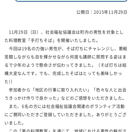
公開日：
2015年11月29日
福祉団体
規約・様式
広報誌
情報公表
11月29日（日）、社会福祉協議会は町内の男性を対象とし
た料理教室「手打ちそば」を開催いたしました。
採用
あゆみ（沿革）
今回は19名の力強い男性が、そば打ちにチャレンジし、悪戦
お問い合せ
お知らせ
苦闘しながらも目を輝かせながら何度も講師に質問する姿はま
るで少年のようで懸命さが伝わってきました。（そば打ちは結
行事予定
リンク
構大変なんです。でも、完成したそばはとっても美味しかっ
た!）
プライバシーポリシー
カスタマーハラスメントに
参加者から「地区の行事に取り入れたい」「色々な人と出会
対する基本方針
うきっかけ作りで良かった」などのご感想をいただきました。
また、6名の方には社会福祉協議会関連のボランティア活動
免責事項
にご賛同いただきご登録していただきました。ありがとうござ
いました。
この「男の料理教室」を通じて、地域における男性の輪がさ