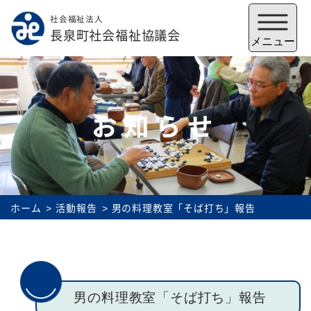
社会福祉法人
メニューを閉じる
長泉町社会福祉協議会
メニュー
お知らせ
ホーム
活動報告
男の料理教室「そば打ち」報告
福祉会館
いずみの郷
トップ
男の料理教室「そば打ち」報告
社協とは
サービス