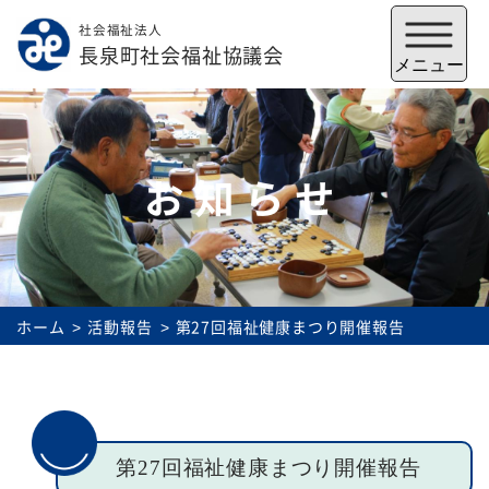
社会福祉法人
メニューを閉じる
長泉町社会福祉協議会
メニュー
お知らせ
ホーム
活動報告
第27回福祉健康まつり開催報告
福祉会館
いずみの郷
トップ
第27回福祉健康まつり開催報告
社協とは
サービス