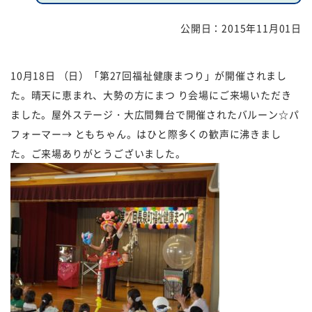
公開日：
2015年11月01日
福祉団体
規約・様式
広報誌
情報公表
10月18日 （日）「第27回福祉健康まつり」が開催されまし
た。晴天に恵まれ、大勢の方にまつ り会場にご来場いただき
採用
あゆみ（沿革）
ました。屋外ステージ・大広間舞台で開催されたバルーン☆パ
お問い合せ
お知らせ
フォーマー→ ともちゃん。はひと際多くの歓声に沸きまし
た。ご来場ありがとうございました。
行事予定
リンク
プライバシーポリシー
カスタマーハラスメントに
対する基本方針
免責事項