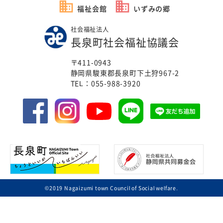
福祉会館
いずみの郷
福祉団体
規約・様式
社会福祉法人
長泉町社会福祉協議会
広報誌
情報公表
〒411-0943
採用
あゆみ（沿革）
静岡県駿東郡長泉町下土狩967-2
TEL：
055-988-3920
お問い合せ
お知らせ
行事予定
リンク
プライバシーポリシー
カスタマーハラスメントに
対する基本方針
免責事項
©2019 Nagaizumi town Council of Social welfare.