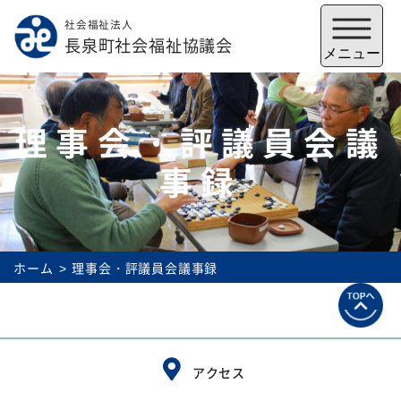
社会福祉法人
メニューを閉じる
長泉町社会福祉協議会
メニュー
理事会・評議員会議
事録
ホーム
理事会・評議員会議事録
福祉会館
いずみの郷
トップ
アクセス
社協とは
サービス